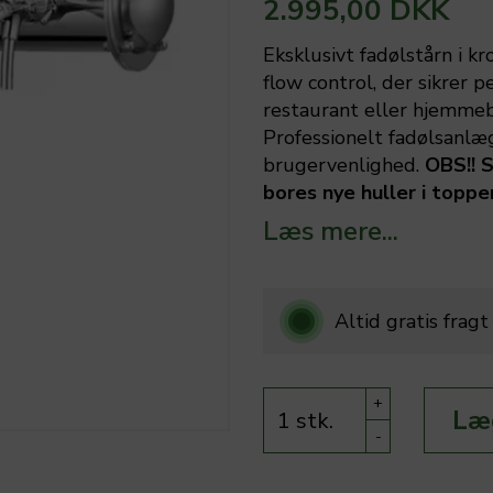
2.995,00 DKK
Eksklusivt fadølstårn i 
flow control, der sikrer p
restaurant eller hjemmeb
Professionelt fadølsanlæ
brugervenlighed.
OBS!! S
bores nye huller i toppe
Læs mere...
Altid gratis frag
+
Læg
-