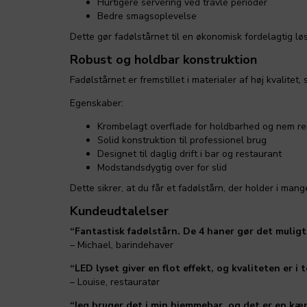
Hurtigere servering ved travle perioder
Bedre smagsoplevelse
Dette gør fadølstårnet til en økonomisk fordelagtig lø
Robust og holdbar konstruktion
Fadølstårnet er fremstillet i materialer af høj kvalitet, 
Egenskaber:
Krombelagt overflade for holdbarhed og nem re
Solid konstruktion til professionel brug
Designet til daglig drift i bar og restaurant
Modstandsdygtig over for slid
Dette sikrer, at du får et fadølstårn, der holder i mang
Kundeudtalelser
“Fantastisk fadølstårn. De 4 haner gør det muligt 
– Michael, barindehaver
“LED lyset giver en flot effekt, og kvaliteten er i 
– Louise, restauratør
“Jeg bruger det i min hjemmebar, og det er en kæ