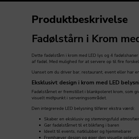
Produktbeskrivelse
Fadølstårn i Krom me
Dette fadølstårn i krom med LED lys og 4 fadølshaner me
af fadøl. Med mulighed for at servere op til fire forsk
Uanset om du driver bar, restaurant, event eller har 
Eksklusivt design i krom med LED belysn
Fadølstårnet er fremstillet i blankpoleret krom, som 
visuelt midtpunkt i serveringsområdet.
Den integrerede LED belysning tilfører ekstra værdi:
Skaber en eksklusiv og stemningsfuld atmosfæ
Gør fadølstårnet til et blikfang i baren
Ideelt til events, natklubber og hjemmebarer
Fremhæver design og øger den visuelle oplevel