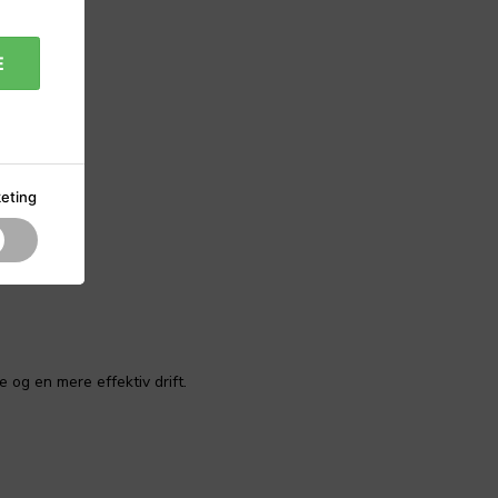
E
eting
og en mere effektiv drift.