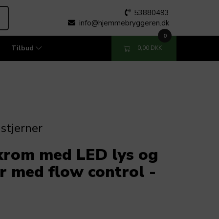
53880493
info@hjemmebryggeren.dk
0
Tilbud
0,00 DKK
 stjerner
 krom med LED lys og
r med flow control -