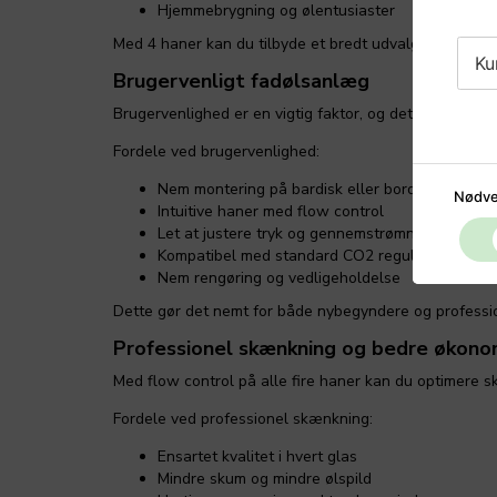
Hjemmebrygning og ølentusiaster
Med 4 haner kan du tilbyde et bredt udvalg af øl, hvil
Ku
Brugervenligt fadølsanlæg
Brugervenlighed er en vigtig faktor, og dette fadølstår
Fordele ved brugervenlighed:
Nem montering på bardisk eller bord
Nødve
Intuitive haner med flow control
Let at justere tryk og gennemstrømning
Kompatibel med standard CO2 regulator og fa
Nem rengøring og vedligeholdelse
Dette gør det nemt for både nybegyndere og professio
Professionel skænkning og bedre økono
Med flow control på alle fire haner kan du optimere s
Fordele ved professionel skænkning:
Ensartet kvalitet i hvert glas
Mindre skum og mindre ølspild