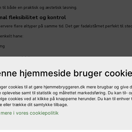
til både en praktisk og æstetisk løsning.
l fleksibilitet og kontrol
rvere flere øltyper på samme tid. Det gør fadølstårnet perfekt til stede
 enkelt hane:
ing
tout og specialøl
nne hjemmeside bruger cooki
ed og perfekt balance mellem øl og skum.
ar
uger cookies til at gøre hjemmebryggeren.dk mere brugbar og give d
g entusiaster, der ønsker det bedste inden for fadølsudstyr.
 oplevelse samt til statistik og målrettet markedsføring. Du kan til- o
lge cookies ved at klikke på knapperne herunder. Du kan til enhver 
 eller trække dit samtykke tilbage.
mere i vores cookiepolitik