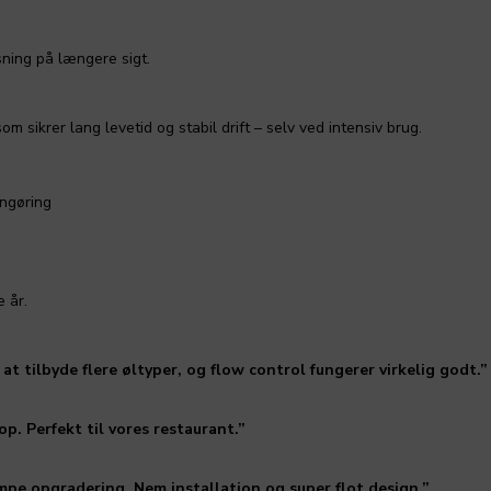
sning på længere sigt.
som sikrer lang levetid og stabil drift – selv ved intensiv brug.
ngøring
e år.
at tilbyde flere øltyper, og flow control fungerer virkelig godt.”
top. Perfekt til vores restaurant.”
mpe opgradering. Nem installation og super flot design.”