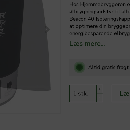
Hos Hjemmebryggeren er v
ølbrygningsudstyr til all
Beacon 40 Isoleringskappe
at optimere din bryggepr
energibesparende ølbryg
Læs mere...
Altid gratis frag
+
Læg
-