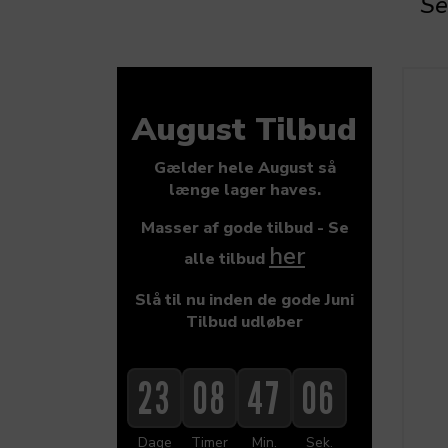
Se
August Tilbud
Gælder hele August så
længe lager haves.
Masser af gode tilbud - Se
her
alle tilbud
Slå til nu inden de gode Juni
Tilbud udløber
23
08
47
05
Dage
Timer
Min.
Sek.