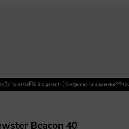
,-
Prismatch
5 års garanti
5-stjernet kundeservice
+20
rewster Beacon 40