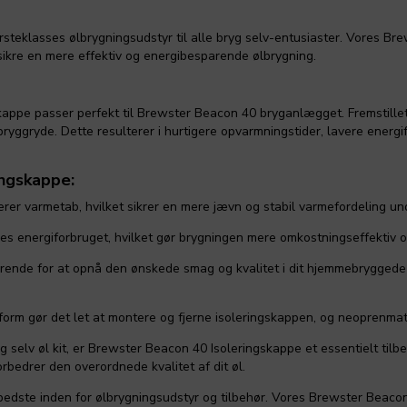
rsteklasses ølbrygningsudstyr til alle bryg selv-entusiaster. Vores B
 sikre en mere effektiv og energibesparende ølbrygning.
ppe passer perfekt til Brewster Beacon 40 bryganlægget. Fremstillet a
bryggryde. Dette resulterer i hurtigere opvarmningstider, lavere energ
ingskappe:
erer varmetab, hvilket sikrer en mere jævn og stabil varmefordeling 
s energiforbruget, hvilket gør brygningen mere omkostningseffektiv og
gørende for at opnå den ønskede smag og kvalitet i dit hjemmebryggede
orm gør det let at montere og fjerne isoleringskappen, og neoprenmat
selv øl kit, er Brewster Beacon 40 Isoleringskappe et essentielt tilbe
rbedrer den overordnede kvalitet af dit øl.
bedste inden for ølbrygningsudstyr og tilbehør. Vores Brewster Beaco