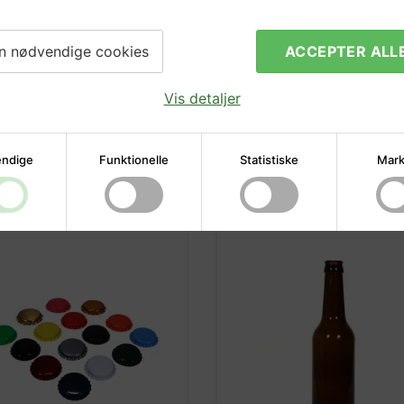
n nødvendige cookies
ACCEPTER ALL
Vis detaljer
emmebryggerens bestsell
ndige
Funktionelle
Statistiske
Mark
odukter, der hitter blandt hjemmebryggere