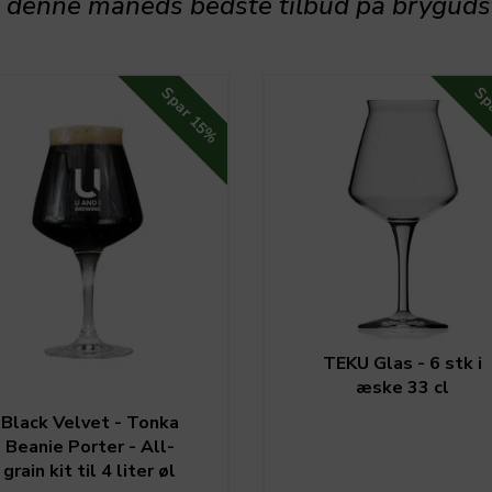
 denne måneds bedste tilbud på bryguds
Spar
Sp
15%
TEKU Glas - 6 stk i
æske 33 cl
Black Velvet - Tonka
Beanie Porter - All-
grain kit til 4 liter øl