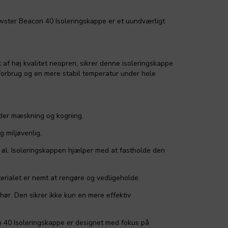
rewster Beacon 40 Isoleringskappe er et uundværligt
f høj kvalitet neopren, sikrer denne isoleringskappe
iforbrug og en mere stabil temperatur under hele
under mæskning og kogning.
 miljøvenlig.
 øl. Isoleringskappen hjælper med at fastholde den
erialet er nemt at rengøre og vedligeholde.
hør. Den sikrer ikke kun en mere effektiv
n 40 Isoleringskappe er designet med fokus på