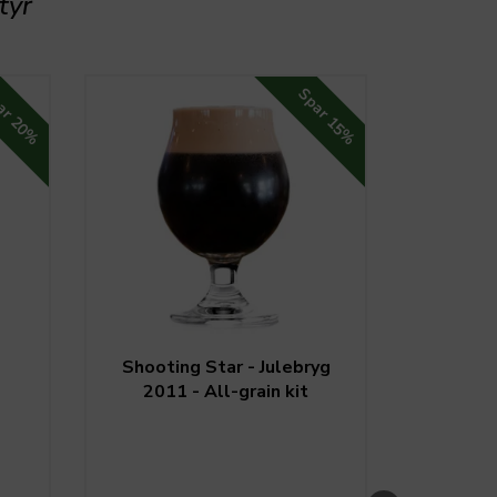
tyr
ar
Spar
20%
15%
Shooting Star - Julebryg
24 li
2011 - All-grain kit
med