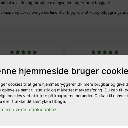
ærdifuld investering for både nybegyndere og erfarne bryggere.
kappe og vores øvrige sortiment af bryg selv øl kit og ølbrygningsud
Jeg startede mit
Jeg har i nu et halvt år brygget
ebrygningseventyr med min far i
Brewster Beacon her fra. Fanta
nne hjemmeside bruger cooki
 2021. Vi har prøvet forskellige
produkt, der gør det let at ko
andører af udstyr og råvarer, og
gang. Jeg har flere gange brugt 
bryggeren er klart vores favorit
gode råd. Kan anbefale både s
uger cookies til at gøre hjemmebryggeren.dk mere brugbar og give d
alg, brugervenlighed og service.
kursus!
 oplevelse samt til statistik og målrettet markedsføring. Du kan til- o
lge cookies ved at klikke på knapperne herunder. Du kan til enhver 
 eller trække dit samtykke tilbage.
verin Olfred Stolberg-Rohr
- Tobias Brandt
mere i vores cookiepolitik