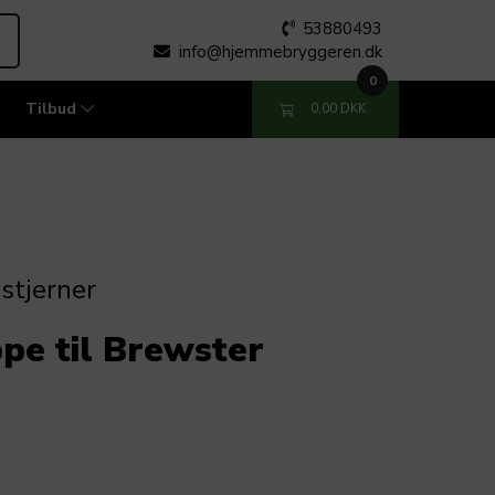
53880493
info@hjemmebryggeren.dk
0
Tilbud
0,00 DKK
 stjerner
pe til Brewster