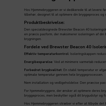
Hos Hjemmebryggeren er vi dedikerede til at levere fø
tilbehør, designet til at optimere din bryggeproces og
Produktbeskrivelse:
Den specialdesignede Brewster Beacon 40 Isoleringska
en præcis pasform, der maksimerer isoleringen af din 
brygningen.
Fordele ved Brewster Beacon 40 Isoler
Effektiv temperaturkontrol
: Isoleringskappen reduc
Energibesparelse
: Ved at minimere varmetab reducere
Forbedret brygkvalitet
: En stabil temperatur er af
optimale temperatur gennem hele bryggeprocessen.
Nem installation og vedligeholdelse: Den præcise pasf
For hjemmebryggere, der ønsker at optimere deres bryg 
bryggeproces, men beskytter også dit brygudstyr og fo
Hos Hjemmebryggeren stræber vi efter at tilbyde det 