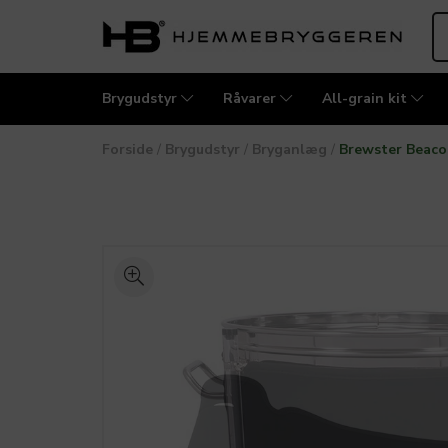
Brygudstyr
Råvarer
All-grain kit
Forside
/
Brygudstyr
/
Bryganlæg
/
Brewster Beaco